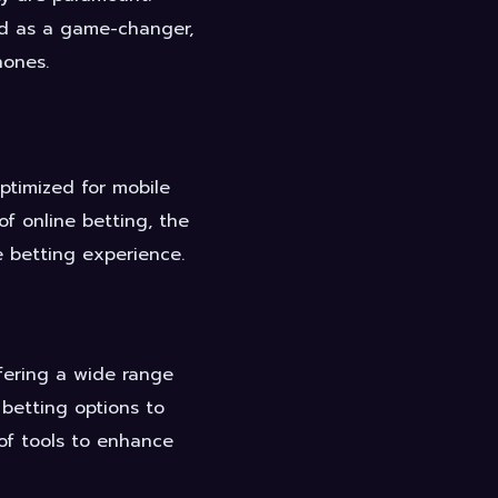
ed as a game-changer,
hones.
ptimized for mobile
f online betting, the
 betting experience.
fering a wide range
e betting options to
of tools to enhance