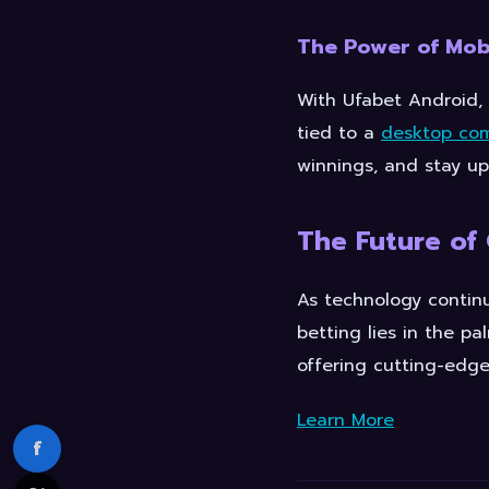
The Power of Mobi
With Ufabet Android, 
tied to a
desktop co
winnings, and stay u
The Future of 
As technology continu
betting lies in the pa
offering cutting-edge
Learn More
f