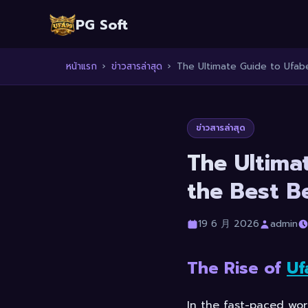
PG Soft
หน้าแรก
›
ข่าวสารล่าสุด
›
The Ultimate Guide to Ufabe
ข่าวสารล่าสุด
The Ultima
the Best B
19 6 月 2026
admin
The Rise of
Uf
In the fast-paced wo