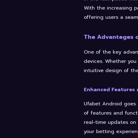
With the increasing 
offering users a seam
The Advantages o
One of the key advant
devices. Whether you 
intuitive design of t
Enhanced Features a
Ufabet Android goes 
of features and functi
real-time updates on 
your betting experien