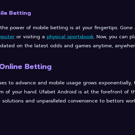
le Betting
the power of mobile betting is at your fingertips. Gone
mputer
or visiting a
physical sportsbook
. Now, you can pl
pdated on the latest odds and games anytime, anywher
Online Betting
es to advance and mobile usage grows exponentially, t
lm of your hand. Ufabet Android is at the forefront of t
 solutions and unparalleled convenience to bettors wor