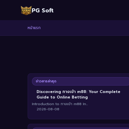
PG Soft
หน้าแรก
ข่าวสารล่าสุด
Discovering ทางเข้า m88: Your Complete
Guide to Online Betting
Introduction to ทางเข้า m88 In...
2026-08-08