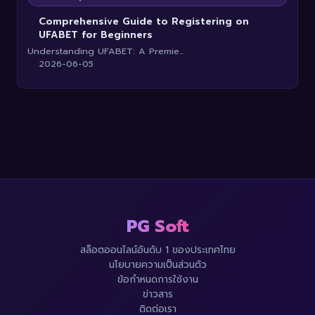
Comprehensive Guide to Registering on
UFABET for Beginners
Understanding UFABET: A Premie...
2026-06-05
PG Soft
สล็อตออนไลน์อันดับ 1 ของประเทศไทย
นโยบายความเป็นส่วนตัว
ข้อกำหนดการใช้งาน
ข่าวสาร
ติดต่อเรา