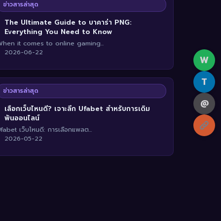
ข่าวสารล่าสุด
The Ultimate Guide to บาคาร่า PNG:
Everything You Need to Know
hen it comes to online gaming...
2026-06-22
W
T
ข่าวสารล่าสุด
@
เลือกเว็บไหนดี? เจาะลึก Ufabet สำหรับการเดิม
พันออนไลน์
fabet เว็บไหนดี: การเลือกแพลต...
2026-05-22