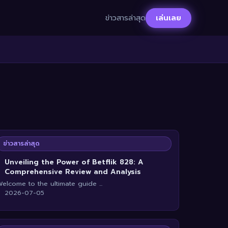
ข่าวสารล่าสุด
เล่นเลย
ข่าวสารล่าสุด
Unveiling the Power of Betflik 828: A
Comprehensive Review and Analysis
elcome to the ultimate guide ...
2026-07-05