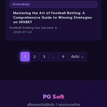
ข่าวสารล่าสุด
Mastering the Art of Football Betting: A
Comprehensive Guide to Winning Strategies
on UFABET
Football betting has become a ...
2026-07-22
การนำ
1
2
3
…
9
ถัดไป →
ทาง
หน้า
PG Soft
สล็อตออนไลน์อันดับ 1 ของประเทศไทย