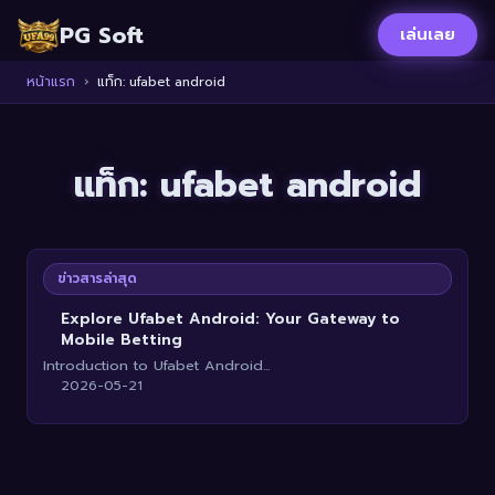
PG Soft
เล่นเลย
หน้าแรก
›
แท็ก: ufabet android
แท็ก: ufabet android
ข่าวสารล่าสุด
Explore Ufabet Android: Your Gateway to
Mobile Betting
Introduction to Ufabet Android...
2026-05-21