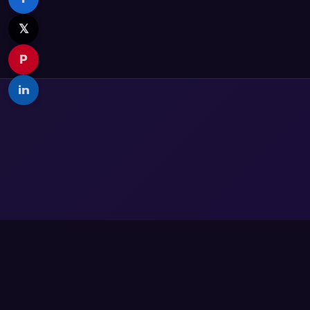
𝕏
P
in