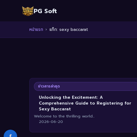
PG Soft
หน้าแรก
›
แท็ก: sexy baccarat
ข่าวสารล่าสุด
Unlocking the Excitement: A
Comprehensive Guide to Registering for
Sexy Baccarat
Welcome to the thrilling world...
2026-06-20
f