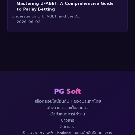
Mastering UFABET: A Comprehensive Guide
to Parlay Betting
Understanding UFABET and the A...
2026-06-02
PG Soft
สล็อตออนไลน์อันดับ 1 ของประเทศไทย
นโยบายความเป็นส่วนตัว
ข้อกำหนดการใช้งาน
ข่าวสาร
ติดต่อเรา
© 2026 PG Soft Thailand. สงวนลิขสิทธิ์ทุกประการ.