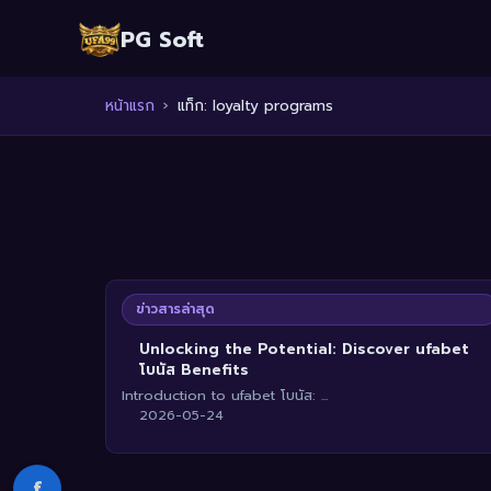
PG Soft
หน้าแรก
›
แท็ก: loyalty programs
ข่าวสารล่าสุด
Unlocking the Potential: Discover ufabet
โบนัส Benefits
Introduction to ufabet โบนัส: ...
2026-05-24
f