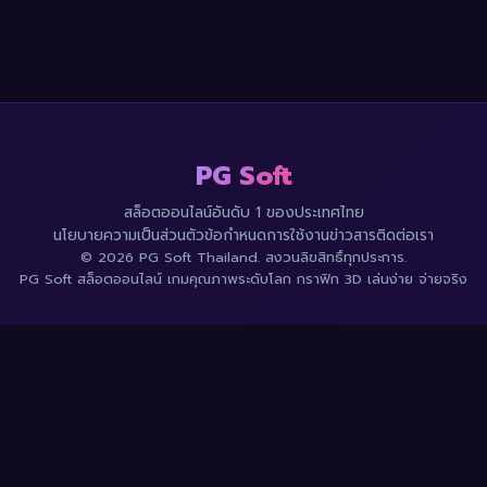
PG Soft
สล็อตออนไลน์อันดับ 1 ของประเทศไทย
นโยบายความเป็นส่วนตัว
ข้อกำหนดการใช้งาน
ข่าวสาร
ติดต่อเรา
© 2026 PG Soft Thailand. สงวนลิขสิทธิ์ทุกประการ.
PG Soft สล็อตออนไลน์ เกมคุณภาพระดับโลก กราฟิก 3D เล่นง่าย จ่ายจริง