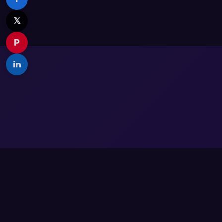
𝕏
P
in