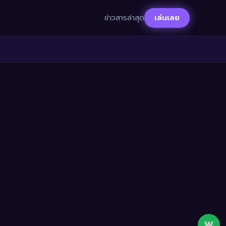
ข่าวสารล่าสุด
เล่นเลย
W