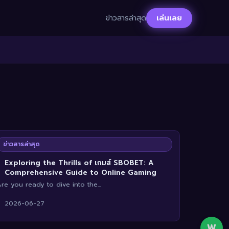
ข่าวสารล่าสุด
เล่นเลย
ข่าวสารล่าสุด
Exploring the Thrills of เกมส์ SBOBET: A
Comprehensive Guide to Online Gaming
re you ready to dive into the...
2026-06-27
W