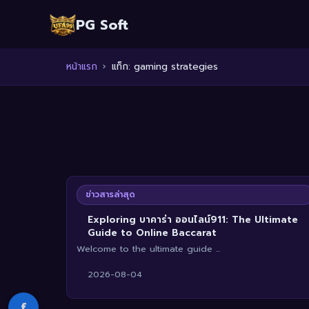
PG Soft
หน้าแรก
›
แท็ก: gaming strategies
ข่าวสารล่าสุด
Exploring บาคาร่า ออนไลน์911: The Ultimate
Guide to Online Baccarat
Welcome to the ultimate guide ...
2026-08-04
f