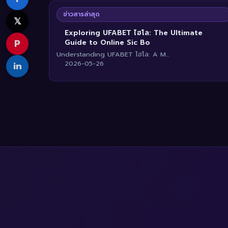
ข่าวสารล่าสุด
𝕏
Exploring UFABET ไฮโล: The Ultimate
P
Guide to Online Sic Bo
Understanding UFABET ไฮโล: A M...
in
2026-05-26