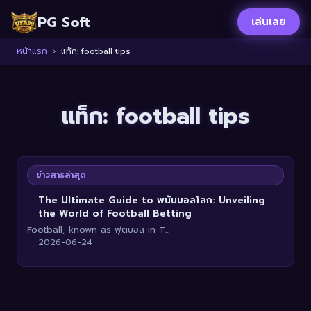
PG Soft
เล่นเลย
หน้าแรก
›
แท็ก: football tips
แท็ก: football tips
ข่าวสารล่าสุด
The Ultimate Guide to พนันบอลโลก: Unveiling
the World of Football Betting
Football, known as ฟุตบอล in T...
2026-06-24