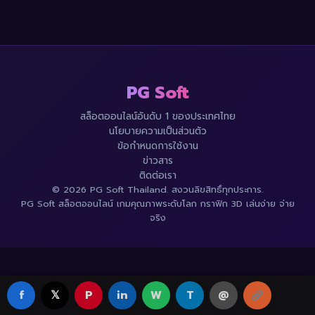
PG Soft
สล็อตออนไลน์อันดับ 1 ของประเทศไทย
นโยบายความเป็นส่วนตัว
ข้อกำหนดการใช้งาน
ข่าวสาร
ติดต่อเรา
© 2026 PG Soft Thailand. สงวนลิขสิทธิ์ทุกประการ.
PG Soft สล็อตออนไลน์ เกมคุณภาพระดับโลก กราฟิก 3D เล่นง่าย จ่าย
จริง
f
𝕏
P
in
W
T
@