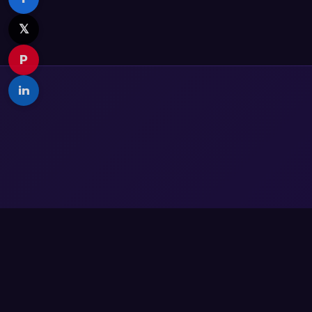
𝕏
P
in