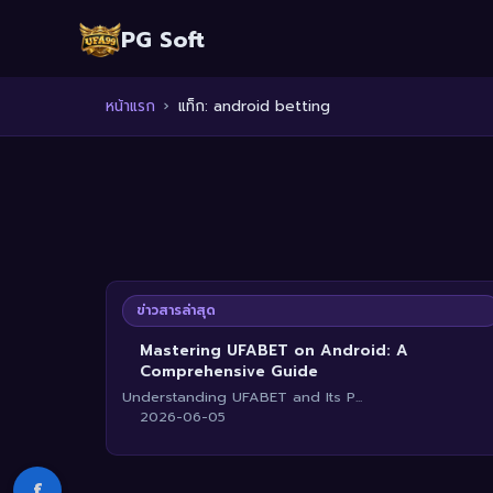
PG Soft
หน้าแรก
›
แท็ก: android betting
ข่าวสารล่าสุด
Mastering UFABET on Android: A
Comprehensive Guide
Understanding UFABET and Its P...
2026-06-05
f