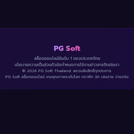
PG Soft
สล็อตออนไลน์อันดับ 1 ของประเทศไทย
นโยบายความเป็นส่วนตัว
ข้อกำหนดการใช้งาน
ข่าวสาร
ติดต่อเรา
© 2026 PG Soft Thailand. สงวนลิขสิทธิ์ทุกประการ.
PG Soft สล็อตออนไลน์ เกมคุณภาพระดับโลก กราฟิก 3D เล่นง่าย จ่ายจริง