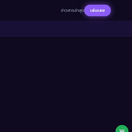
ข่าวสารล่าสุด
เล่นเลย
W