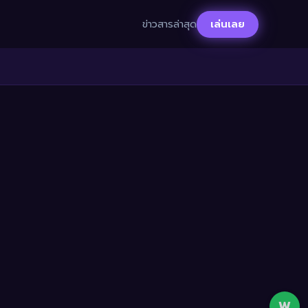
ข่าวสารล่าสุด
เล่นเลย
W