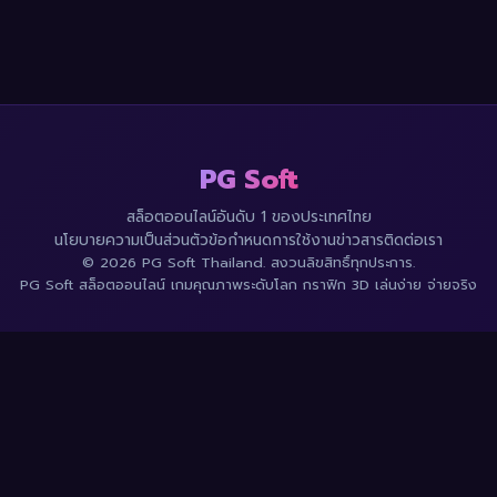
PG Soft
สล็อตออนไลน์อันดับ 1 ของประเทศไทย
นโยบายความเป็นส่วนตัว
ข้อกำหนดการใช้งาน
ข่าวสาร
ติดต่อเรา
© 2026 PG Soft Thailand. สงวนลิขสิทธิ์ทุกประการ.
PG Soft สล็อตออนไลน์ เกมคุณภาพระดับโลก กราฟิก 3D เล่นง่าย จ่ายจริง