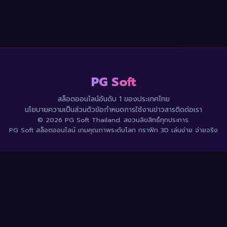
PG Soft
สล็อตออนไลน์อันดับ 1 ของประเทศไทย
นโยบายความเป็นส่วนตัว
ข้อกำหนดการใช้งาน
ข่าวสาร
ติดต่อเรา
© 2026 PG Soft Thailand. สงวนลิขสิทธิ์ทุกประการ.
PG Soft สล็อตออนไลน์ เกมคุณภาพระดับโลก กราฟิก 3D เล่นง่าย จ่ายจริง