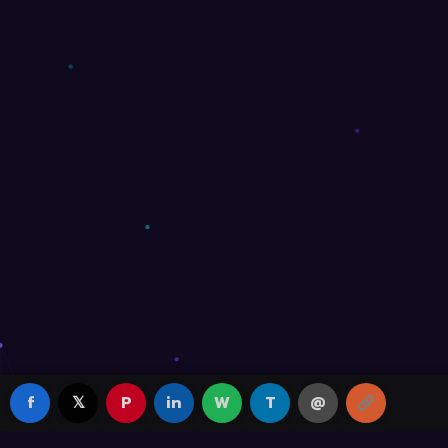
f
𝕏
P
in
W
T
@