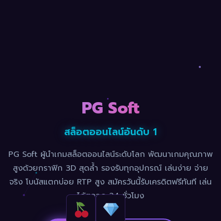
PG Soft
สล็อตออนไลน์อันดับ 1
PG Soft ผู้นำเกมสล็อตออนไลน์ระดับโลก พัฒนาเกมคุณภาพ
สูงด้วยกราฟิก 3D สุดล้ำ รองรับทุกอุปกรณ์ เล่นง่าย จ่าย
จริง โบนัสแตกบ่อย RTP สูง สมัครวันนี้รับเครดิตฟรีทันที เล่น
ได้ตลอด 24 ชั่วโมง