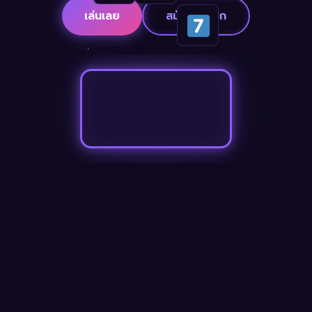
เล่นเลย
สมัครสมาชิก